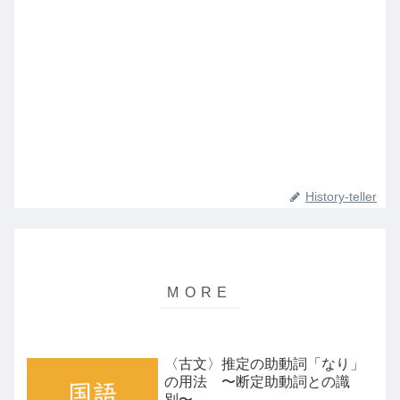
History-teller
〈古文〉推定の助動詞「なり」
の用法 〜断定助動詞との識
別〜