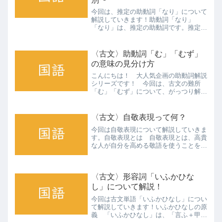
今回は、推定の助動詞「なり」について
解説していきます！助動詞「なり」
「なり」は、推定の助動詞です。推定の
助動詞には、「めり」「らし」もありま
すので、その辺との区別について、それ
と断定の助動詞「なり」との区別につい
〈古文〉助動詞「む」「むず」
ても説明していきます。活用...
の意味の見分け方
こんにちは！ 大人気企画の助動詞解説
シリーズです！ 今回は、古文の難所
「む」「むず」について、がっつり解説
していきたいと思います。推量の助動
詞 推量の助動詞は複数あります。ここ
では全て挙げませんが、「む」「むず」
〈古文〉自敬表現って何？
「べし」「らむ」など、いくつ...
今回は自敬表現について解説していきま
す。自敬表現とは 自敬表現とは、高貴
な人が自分を高める敬語を使うことをい
います。具体的には自分の動作なのに尊
敬語をつけたり、自分より身分の低い人
の行動に謙譲語を用いるなどをすること
〈古文〉形容詞「いふかひな
です。今じゃ考えられない...
し」について解説！
今回は古文単語「いふかひなし」につい
て解説していきます！いふかひなしの原
義 「いふかひなし」は、「言ふ＋甲斐