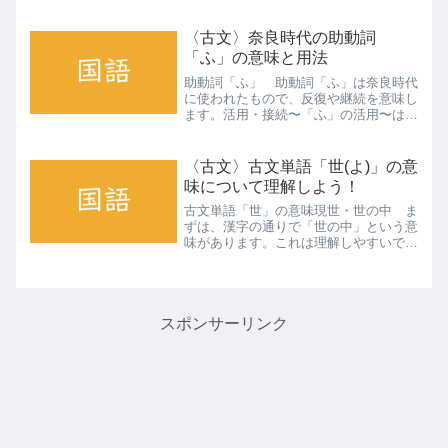
＋無し」の構成となっており、「言う甲
斐がない」＝「言うだけの甲斐がない」
という意味になります。ここから以下の
〈古文〉奈良時代の助動詞
ように意味が発展します。...
「ふ」の意味と用法
助動詞「ふ」 助動詞「ふ」は奈良時代
に使われたもので、反復や継続を意味し
ます。活用・接続〜「ふ」の活用〜は・
ひ・ふ・ふ・へ・へ 接続については、
未然形です。意味 意味としては、反
復・継続があります。訳の際には、「何
〈古文〉古文単語「世(よ)」の意
度も〜する」「〜し続ける」...
味について理解しよう！
古文単語「世」の意味現世・世の中 ま
ずは、漢字の通りで「世の中」という意
味があります。これは理解しやすいです
よね。時代 あとは、時代という意味も
あります。これもわかるよね？例）新し
き世（新しい時代）治世 天皇や統治者
の「治世」を表す時もあり...
スポンサーリンク