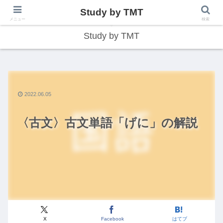
Study by TMT
総合型学習サイト
メニュー
検索
Study by TMT
2022.06.05
〈古文〉古文単語「げに」の解説
X
Facebook
はてブ