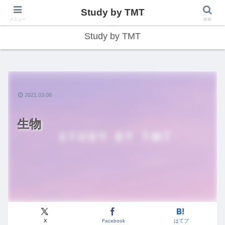
Study by TMT
総合型学習サイト
メニュー
検索
Study by TMT
2021.03.08
生物
X
Facebook
はてブ