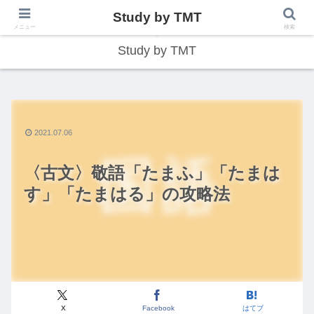
Study by TMT
総合型学習サイト
メニュー
検索
Study by TMT
2021.07.06
〈古文〉敬語「たまふ」「たまは
す」「たまはる」の攻略法
X
Facebook
はてブ