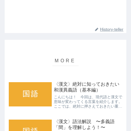
History-teller
〈漢文〉絶対に知っておきたい
和漢異義語（基本編）
こんにちは！ 今回は、現代語と漢文で
意味が変わってくる言葉を紹介します。
ここでは、絶対に押さえておきたい重要
語を中心に勉強します。故人（こじ
ん） 現代語では「すでに亡くなった
人」という意味ですが、漢文では「旧
〈漢文〉語法解説 〜多義語
友」という意味になります。「故人...
「間」を理解しよう！〜