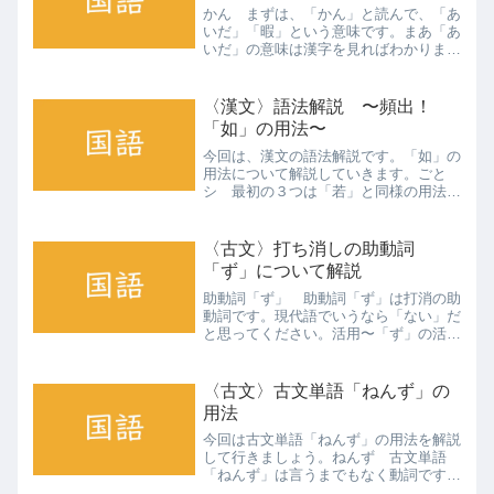
かん まずは、「かん」と読んで、「あ
いだ」「暇」という意味です。まあ「あ
いだ」の意味は漢字を見ればわかります
よね。「暇」の方もわかりますかね？
現代語で「時間ありますか？」みたいに
言うときって、「暇」のニュアンスです
〈漢文〉語法解説 〜頻出！
よね！しばらク 続いては...
「如」の用法〜
今回は、漢文の語法解説です。「如」の
用法について解説していきます。ごと
シ 最初の３つは「若」と同様の用法で
す。まずは「ごとシ」です。比況の助動
詞として古文でも出てきますよね！ 意
味としては「〜のようだ」となります。
〈古文〉打ち消しの助動詞
「夢のごとし」みたいな言い...
「ず」について解説
助動詞「ず」 助動詞「ず」は打消の助
動詞です。現代語でいうなら「ない」だ
と思ってください。活用〜「ず」の活
用〜(ず)・ず・ず・ぬ・ね・○ざら・ざ
り・○・ざる・ざれ・ざれ 「ず」には
本活用と補助活用があります。通常時は
〈古文〉古文単語「ねんず」の
本活用ですが、補助活用は...
用法
今回は古文単語「ねんず」の用法を解説
して行きましょう。ねんず 古文単語
「ねんず」は言うまでもなく動詞です
ね。漢字で書くと、「念ず」となりま