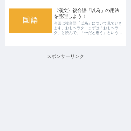
す。意味祈る まずは祈るという意味で
す。「念願」なんていう単語ありますよ
〈漢文〉複合語「以為」の用法
ね。こういったことからも「祈る...
を整理しよう！
今回は複合語「以為」について見ていき
ます。おもヘラク まずは「おもヘラ
ク」と読んで、「〜だと思う」という意
味になります。基本的に、句頭にきやす
いですね。もッテ〜トなス 一方で、
「以A為B」の形をとると、「AをBとし
ている」「AをBと思う」と...
スポンサーリンク