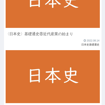
〈日本史〉基礎通史⑧近代産業の始まり
2022.08.14
日本史基礎通史