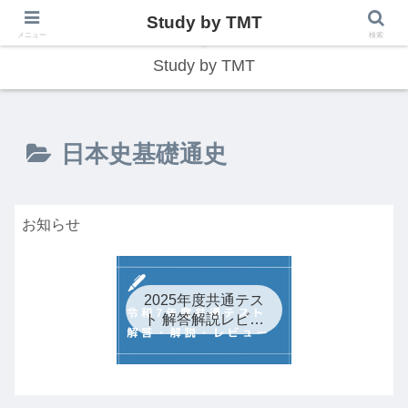
Study by TMT
総合型学習サイト
メニュー
検索
Study by TMT
日本史基礎通史
お知らせ
2025年度共通テス
ト 解答解説レビュ
ー