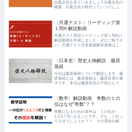
白鳳文化を見ていきましょう白鳳文化の
概要 白鳳文化の時代っていつでしょう
か？ このように聞かれたらパッと答え
られるようになってください。白鳳文化
＝天武天皇・持統天皇の時代の文化 さ
〈共通テスト〉リーディング第
あ皆さん、この時代の政治...
１問A 解説動画
共通テスト英語リーディング第１問Aの
解説動画を作成しました。ぜひご覧下さ
い。共通テスト日本最速解答速報はこち
ら！
〈日本史〉歴史人物解説 藤原
基経
今日は藤原基経について解説します。藤
原基経とは 藤原基経は、藤原良房の養
子です。本当は藤原長良の子供なんです
けどね。当時権力を握っていた藤原良房
に子供がいなかったことから、養子に入
りました。 元服した時に、文徳天皇か
〈数学〉解説動画 奇数の１の
ら加冠されキャリアが始ま...
位はなぜ”奇数”？？
奇数になるための条件は、１の位が
1,3,5,7,9になることです。でも、これっ
てなぜでしょうか？？ その理由を解説
します！