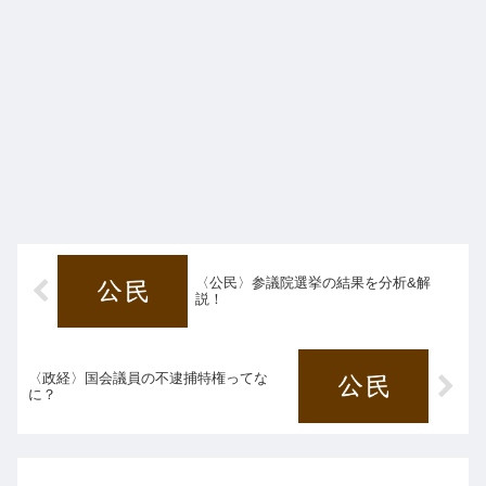
〈公民〉参議院選挙の結果を分析&解
説！
〈政経〉国会議員の不逮捕特権ってな
に？