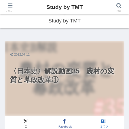
Study by TMT
総合型学習サイト
メニュー
検索
Study by TMT
2022.07.11
〈日本史〉解説動画35 農村の変
質と幕政改革①
X
Facebook
はてブ