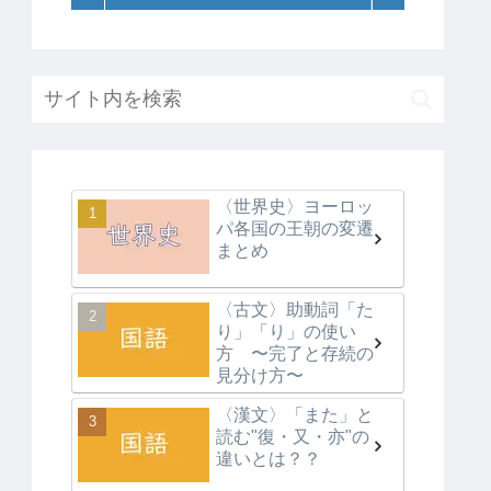
〈世界史〉ヨーロッ
パ各国の王朝の変遷
まとめ
〈古文〉助動詞「た
り」「り」の使い
方 〜完了と存続の
見分け方〜
〈漢文〉「また」と
読む"復・又・亦"の
違いとは？？