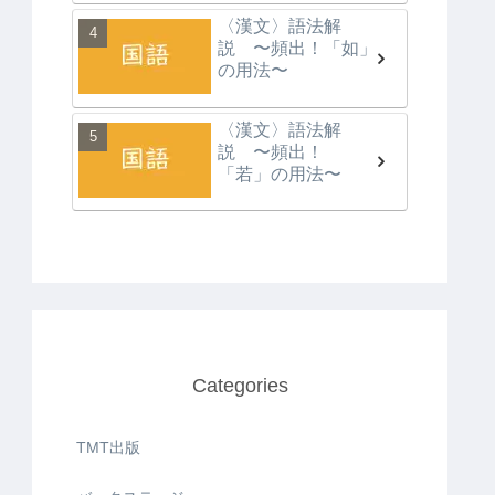
〈漢文〉語法解
説 〜頻出！「如」
の用法〜
〈漢文〉語法解
説 〜頻出！
「若」の用法〜
Categories
TMT出版