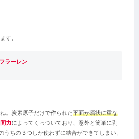
ます。
フラーレン
すね。炭素原子だけで作られた
平面が層状に重な
子間力
によってくっついており、意外と簡単に剥
のうちの３つしか使わずに結合ができてしまい、