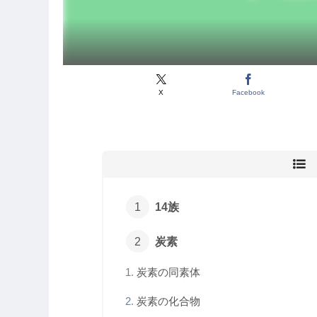
X
Facebook
14族
炭素
炭素の同素体
炭素の化合物