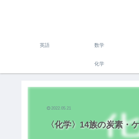
英語
数学
化学
2022.05.21
〈化学〉14族の炭素・