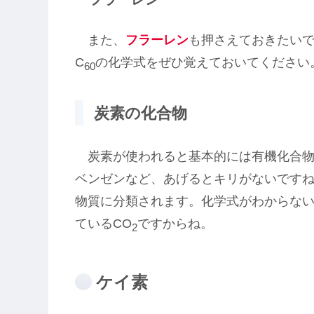
また、
フラーレン
も押さえておきたい
C
の化学式をぜひ覚えておいてください
60
炭素の化合物
炭素が使われると基本的には有機化合物
ベンゼンなど、あげるとキリがないです
物質に分類されます。化学式がわからな
ているCO
ですからね。
2
ケイ素