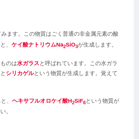
てみます。この物質はごく普通の非金属元素の酸
ると、
ケイ酸ナトリウムNa
SiO
が生成します。
2
3
ものは
水ガラス
と呼ばれています。この水ガラ
ると
シリカゲル
という物質が生成します。覚えて
ると、
ヘキサフルオロケイ酸H
SiF
という物質が
2
6
さい。