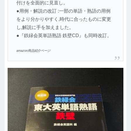
付けを全面的に見直し。
●用例・解説の改訂 :一部の単語・熟語の用例
をより分かりやすく,時代に合ったものに変更
し,解説に手を加えました。
●『鉄緑会英単語熟語 鉄壁CD』も同時改訂。
amazon商品紹介ページ