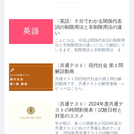
〈英語〉５分でわかる関係代名
詞の制限用法と非制限用法の違
い
こんにちは。今回は関係代名詞の制限用
法と非制限用法の違いについて解説して
いきます。制限用法と非制限用法 まあ
教科書でも出てくる話なので、制限用法
と非制限用法がどういうものかは分かる
と思います。制限用法まず、制限用法と
〈共通テスト〉現代社会 第１問
いうのは、まあ普通の関係...
解説動画
共通テスト2023現代社会の第１問の解
説動画です。共通テストの解答速報・レ
ビューはこちら。
〈共通テスト〉2024年度共通テ
ストの時間割発表！試験日程と
対策のススメ
年が明け、多くの受験生が2024年度の
共通テストに向けて準備を進めていま
す。2024年度共通テストの試験日程が