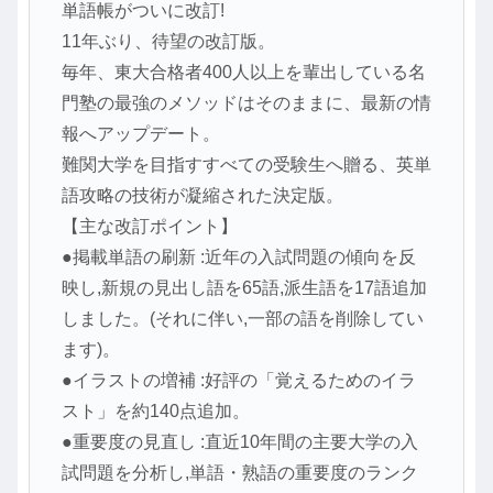
単語帳がついに改訂!
11年ぶり、待望の改訂版。
毎年、東大合格者400人以上を輩出している名
門塾の最強のメソッドはそのままに、最新の情
報へアップデート。
難関大学を目指すすべての受験生へ贈る、英単
語攻略の技術が凝縮された決定版。
【主な改訂ポイント】
●掲載単語の刷新 :近年の入試問題の傾向を反
映し,新規の見出し語を65語,派生語を17語追加
しました。(それに伴い,一部の語を削除してい
ます)。
●イラストの増補 :好評の「覚えるためのイラ
スト」を約140点追加。
●重要度の見直し :直近10年間の主要大学の入
試問題を分析し,単語・熟語の重要度のランク