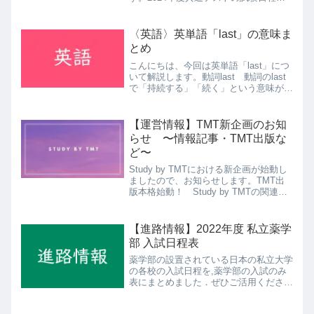
発表されました。この記事では、詳細な
時間割を紹介し、受験生が効果的な対策
を進めるためのススメについても解説し
〈英語〉英単語「last」の意味ま
ます。合格への第一歩を...
とめ
こんにちは、今回は英単語「last」につ
いて解説します。動詞last 動詞のlast
で「持続する」「続く」という意味があ
ります。例）The event lasted until
Wednesday.（そのイベントは水曜日ま
で続いた） いきな...
【運営情報】TMT新企画のお知
らせ 〜情報記事・TMT出版な
ど〜
Study by TMTにおける新企画が始動し
ましたので、お知らせします。TMT出
版本格始動！ Study by TMTの関連出
版社である「TMT出版」がついに本格
始動します。これは、TMTのオリジナ
ル教材を発行する際の発行元になりま
【進路情報】2022年度 私立薬学
す。T...
部 入試日程表
薬学部の設置されている日本の私立大学
の各校の入試日程を,薬学部の入試のみ
表にまとめました．ぜひご活用くださ
い． ※並び順は東進の偏差値を参考に
降格順です．※各日程は東進のHPを参