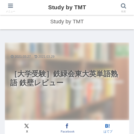
Study by TMT
総合型学習サイト
メニュー
検索
Study by TMT
2021.03.27
2021.03.29
［大学受験］鉄緑会東大英単語熟
語 鉄壁レビュー
X
Facebook
はてブ