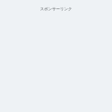
考しています．省略された試験名がわか
らなければ,そちらか各大学...
スポンサーリンク