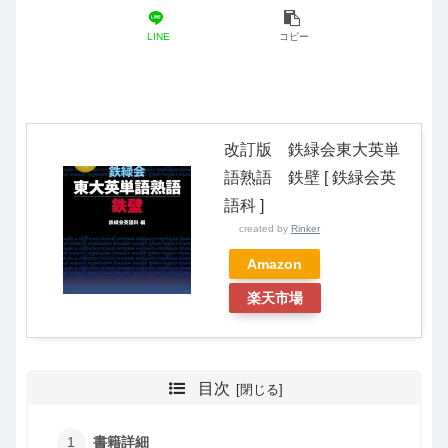
LINE
コピー
改訂版 鉄緑会東大英単
語熟語 鉄壁 [ 鉄緑会英
語科 ]
created by
Rinker
Amazon
楽天市場
目次
書籍詳細