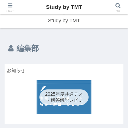
Study by TMT
総合型学習サイト
メニュー
検索
Study by TMT
編集部
お知らせ
2025年度共通テス
ト 解答解説レビュ
ー