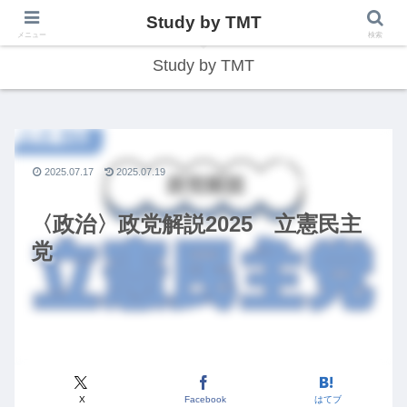
Study by TMT
総合型学習サイト
メニュー
検索
Study by TMT
2025.07.17
2025.07.19
〈政治〉政党解説2025 立憲民主
党
X
Facebook
はてブ