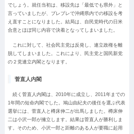
でしょう。就任当初は、移設先は「最低でも県外」と
言っていましたが、ブレブレで沖縄県内での移設を考
え直すことになりました。結局は、自民党時代の日米
合意とほぼ同じ内容で決着となってしまいました。
これに対して、社会民主党は反発し、連立政権を離
脱してしまいました。これにより、民主党と国民新党
の２党連立内閣となります。
菅直人内閣
続く菅直人内閣は、2010年に成立し、2011年までの
1年間の短命内閣でした。鳩山由紀夫の後任を選ぶ代表
選挙には、菅直人と樽床伸二が出馬しました。樽床伸
二は小沢一郎が擁立します。結果は菅直人が勝利しま
す。そのため、小沢一郎と距離のある人が要職に起用