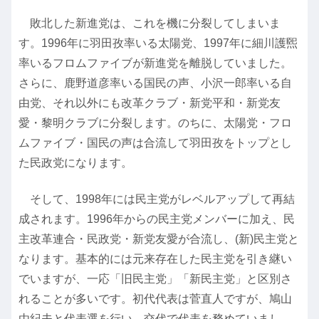
敗北した新進党は、これを機に分裂してしまいま
す。1996年に羽田孜率いる太陽党、1997年に細川護煕
率いるフロムファイブが新進党を離脱していました。
さらに、鹿野道彦率いる国民の声、小沢一郎率いる自
由党、それ以外にも改革クラブ・新党平和・新党友
愛・黎明クラブに分裂します。のちに、太陽党・フロ
ムファイブ・国民の声は合流して羽田孜をトップとし
た民政党になります。
そして、1998年には民主党がレベルアップして再結
成されます。1996年からの民主党メンバーに加え、民
主改革連合・民政党・新党友愛が合流し、(新)民主党と
なります。基本的には元来存在した民主党を引き継い
でいますが、一応「旧民主党」「新民主党」と区別さ
れることが多いです。初代代表は菅直人ですが、鳩山
由紀夫と代表選を行い、交代で代表を務めていまし