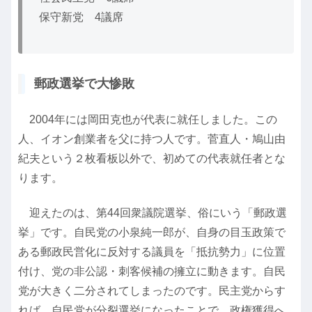
保守新党 4議席
郵政選挙で大惨敗
2004年には岡田克也が代表に就任しました。この
人、イオン創業者を父に持つ人です。菅直人・鳩山由
紀夫という２枚看板以外で、初めての代表就任者とな
ります。
迎えたのは、第44回衆議院選挙、俗にいう「郵政選
挙」です。自民党の小泉純一郎が、自身の目玉政策で
ある郵政民営化に反対する議員を「抵抗勢力」に位置
付け、党の非公認・刺客候補の擁立に動きます。自民
党が大きく二分されてしまったのです。民主党からす
れば、自民党が分裂選挙になったことで、政権獲得へ