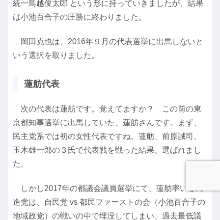
統一鳥越俊太郎 という形に持っていきましたが、結果
は小池百合子の圧勝に終わりました。
岡田克也は、2016年９月の代表選挙に出馬しないと
いう選択を取りました。
蓮舫代表
次の代表は蓮舫です。覚えてますか？ この前の東
京都知事選挙に出馬していた、蓮舫さんです。まず、
民主党系では初の女性代表ですね。蓮舫、前原誠司、
玉木雄一郎の３氏で代表戦を戦った結果、選ばれまし
た。
しかし2017年の都議会議員選挙にて、蓮舫率いる民
進党は、自民党 vs 都民ファーストの会（小池百合子の
地域政党）の戦いの中で埋没してしまい、過去最低議