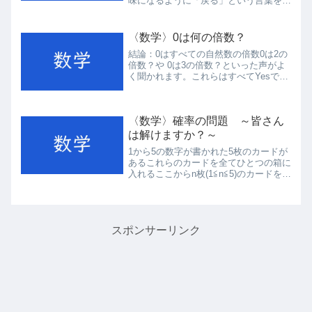
味になるように「戻る」という言葉を使
って表せ。<答え> －１０戻る<解説>
動作を反対の意味にしたとき、文意を一
致させるためにはその前の数字の符号を
〈数学〉0は何の倍数？
反対にする。符号とは数...
結論：0はすべての自然数の倍数0は2の
倍数？や 0は3の倍数？といった声がよ
く聞かれます。これらはすべてYesで
す。もっといえば、0は全ての整数の倍
数です。ではなぜ、そのように言えるの
でしょうか。<証明>例えば皆さんは3の
〈数学〉確率の問題 ～皆さん
倍数を小さい方から...
は解けますか？～
1から5の数字が書かれた5枚のカードが
あるこれらのカードを全てひとつの箱に
入れるここからn枚(1≦n≦5)のカードを取
り出すときその取り出したカードの中に
3の倍数である数字が書いてあるカード
が含まれている確率を答えよただし箱の
中からそれぞれ...
スポンサーリンク