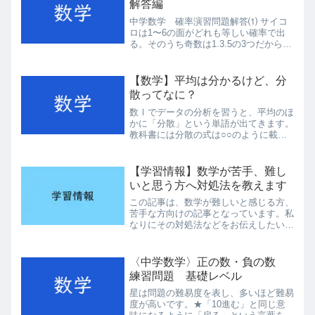
解答編
中学数学 確率演習問題解答⑴ サイコ
ロは1〜6の面がどれも等しい確率で出
る。そのうち奇数は1.3.5の3つだから
3/6。約分をして答えは1/2。⑵2つのサ
イコロの出方は、6×6の36通りある。そ
のうち、和が8以上になるものは、考え
【数学】平均は分かるけど、分
方①(サイ...
散ってなに？
数Ⅰでデータの分析を習うと、平均のほ
かに「分散」という単語が出てきます。
教科書には分散の式は○○のように載っ
ているため、式の意味を細かく考えてい
ない人もいるのではないでしょうか。今
回はその「分散」がどのような値で何を
【学習情報】数学が苦手、難し
意味するのかを細かく扱っ...
いと思う方へ対処法を教えます
この記事は、数学が難しいと感じる方、
苦手な方向けの記事となっています。私
なりにその対処法などをお伝えしたいと
思います。 そもそも、あなたはいつか
ら数学が苦手だと思い始めましたか？
おそらく算数から数学に変わる中学生頃
〈中学数学〉正の数・負の数
の方が多いかと思います。...
練習問題 基礎レベル
星は問題の難易度を表し、多いほど難易
度が高いです。★「10進む」と同じ意