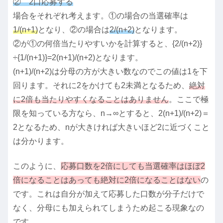
② 2口応募する
場合をそれぞれ考えます。①の場合の当選確率は
1/(n+1)
となり、②の場合は
2/(n+2)
となります。
②が①の何倍当たりやすいかを計算すると、{2/(n+2)}
÷{1/(n+1)}=2(n+1)/(n+2)となります。
(n+1)/(n+2)は分母の方が大きい数なのでこの値は1を下
回ります。それに2をかけても2未満となるため、
絶対
に2倍も当たりやすくなることはありません
。ここで極
限を知っている方なら、n→∞とすると、2(n+1)/(n+2)＝
2となるため、nが大きければ大きいほど2に近づくこと
は分かります。
このように、
応募口数を2倍にしても当選確率はほぼ2
倍になることはあっても絶対に2倍になることはない
の
です。これは自分が加えて応募した口数が分子だけで
なく、分母にも加えられてしまうため起こる現象なの
です。