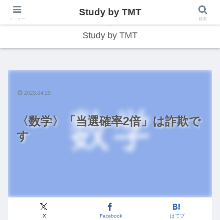
Study by TMT
総合型学習サイト
メニュー
検索
Study by TMT
2023.04.29
〈数学〉「当選確率2倍」は詐欺で
す
X
Facebook
はてブ