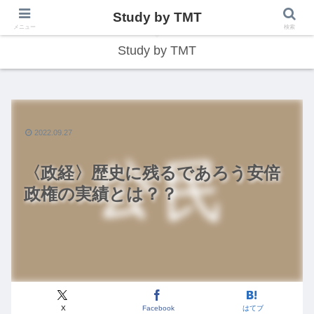
Study by TMT
総合型学習サイト
メニュー
検索
Study by TMT
2022.09.27
〈政経〉歴史に残るであろう安倍
政権の実績とは？？
X
Facebook
はてブ