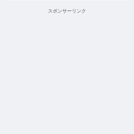
ない知識がたくさん出てきますよ！国際
連合とは（一部、世界史分...
スポンサーリンク