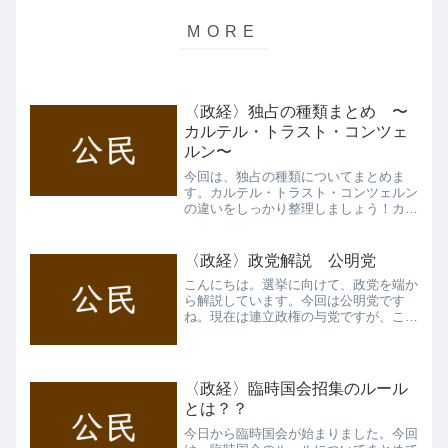
〈政経〉独占の種類まとめ 〜
カルテル・トラスト・コンツェ
ルン〜
今回は、独占の種類についてまとめま
す。カルテル・トラスト・コンツェルン
の違いをしっかり整理しましょう！カル
テル（企業連合） カルテルとは、同一
産業の複数の企業が、価格や生産量など
を協定を結んで調整することです。これ
〈政経〉政党解説 公明党
によって、特に大企業は中小...
こんにちは。選挙に向けて、政党を端か
ら解説しています。今回は公明党です
ね。現在は連立政権の与党ですが、これ
までどのような歴史を辿ってきたのか、
解説したいと思います。党史前史 元々
は宗教団体の創価学会が政界進出を狙っ
て文化部を作ったのが始まり...
〈政経〉臨時国会招集のルール
とは？？
今日から臨時国会が始まりました。今回