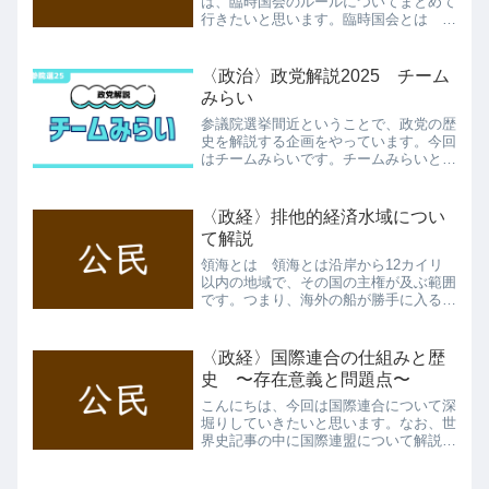
は、臨時国会のルールについてまとめて
行きたいと思います。臨時国会とは そ
もそも国会には通常国会・臨時国会・特
別国会の３種類があります。通常国会は
１月から予算などについて話し合われる
〈政治〉政党解説2025 チーム
国会です。特別国会につい...
みらい
参議院選挙間近ということで、政党の歴
史を解説する企画をやっています。今回
はチームみらいです。チームみらいと
は チームみらいは、AIエンジニアの安
野貴博によって設立された政治団体で
す。今回の選挙で、国政政党になること
〈政経〉排他的経済水域につい
を目指しています。解説動画...
て解説
領海とは 領海とは沿岸から12カイリ
以内の地域で、その国の主権が及ぶ範囲
です。つまり、海外の船が勝手に入るこ
とは許されません。また、領海と領土の
上空のことを領空と言います。排他的経
済水域とは 排他的経済水域とは、沿岸
〈政経〉国際連合の仕組みと歴
から200カイリ以内の地...
史 〜存在意義と問題点〜
こんにちは、今回は国際連合について深
堀りしていきたいと思います。なお、世
界史記事の中に国際連盟について解説し
たものがありますので、併せてご覧くだ
さい。公民を学習するにおいて、欠かせ