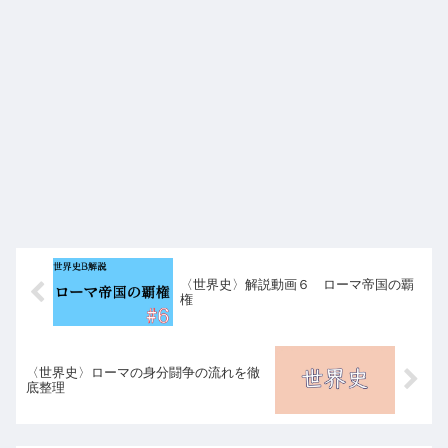
〈世界史〉解説動画６ ローマ帝国の覇
権
〈世界史〉ローマの身分闘争の流れを徹
底整理