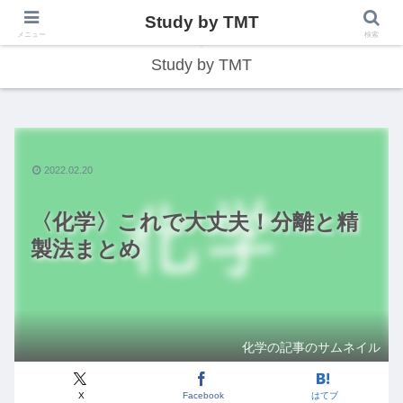
Study by TMT
総合型学習サイト
メニュー
検索
Study by TMT
2022.02.20
〈化学〉これで大丈夫！分離と精
製法まとめ
化学の記事のサムネイル
X
Facebook
はてブ