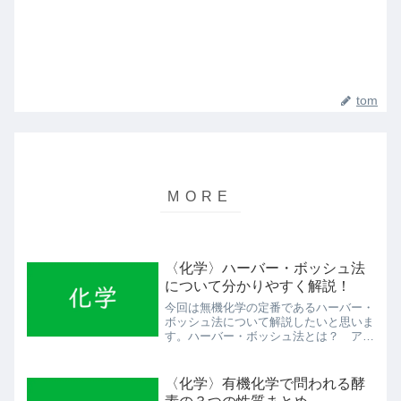
tom
〈化学〉ハーバー・ボッシュ法
について分かりやすく解説！
今回は無機化学の定番であるハーバー・
ボッシュ法について解説したいと思いま
す。ハーバー・ボッシュ法とは？ アン
モニアの工業的製法です。アンモニアの
化学式は皆さんご存じの通り、NH3です
ね。窒素と水素を組み合わせることで作
〈化学〉有機化学で問われる酵
られます。ただねぇ、窒...