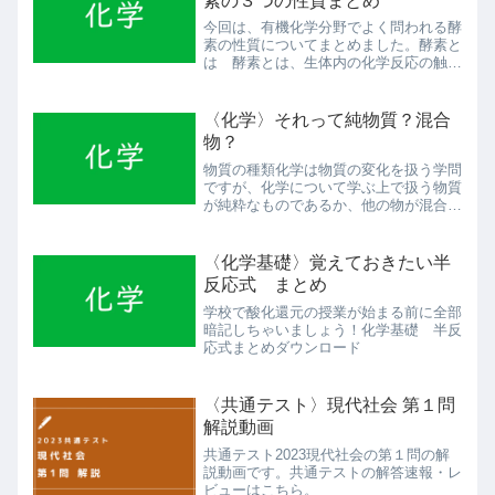
素の３つの性質まとめ
今回は、有機化学分野でよく問われる酵
素の性質についてまとめました。酵素と
は 酵素とは、生体内の化学反応の触媒
の役割を果たすタンパク質のことを言い
ます。意外と重要ですよ、タンパク質で
す。 例えば、唾液のアミラーゼ、すい
〈化学〉それって純物質？混合
液のトリプシン、血液のカ...
物？
物質の種類化学は物質の変化を扱う学問
ですが、化学について学ぶ上で扱う物質
が純粋なものであるか、他の物が混合し
ているかどうかを知ることは大切です。
今回は、化学の問題で忘れた頃に出てき
てたびたび受験生がミスをする物質の分
〈化学基礎〉覚えておきたい半
類についてみていきましょ...
反応式 まとめ
学校で酸化還元の授業が始まる前に全部
暗記しちゃいましょう！化学基礎 半反
応式まとめダウンロード
〈共通テスト〉現代社会 第１問
解説動画
共通テスト2023現代社会の第１問の解
説動画です。共通テストの解答速報・レ
ビューはこちら。