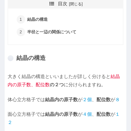
目次
結晶の構造
半径と一辺の関係について
結晶の構造
大きく結晶の構造といいましたが詳しく分けると
結晶
内の原子数、配位数
の２つ
に分けられますね。
体心立方格子では
結晶内の原子数
が
２個
、
配位数
が
８
面心立方格子では
結晶内の原子数
が
４個
、
配位数
が
１
２