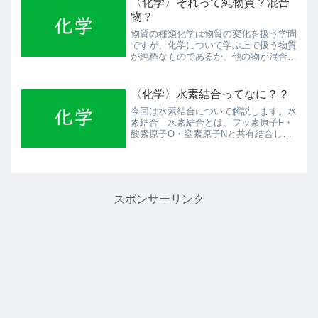
〈化学〉それって純物質？混合
液のトリプシン、血液のカ...
物？
物質の種類化学は物質の変化を扱う学問
ですが、化学について学ぶ上で扱う物質
が純粋なものであるか、他の物が混合し
ているかどうかを知ることは大切です。
今回は、化学の問題で忘れた頃に出てき
てたびたび受験生がミスをする物質の分
〈化学〉水素結合ってなに？？
類についてみていきましょ...
今回は水素結合について解説します。水
素結合 水素結合とは、フッ素原子F・
酸素原子O・窒素原子Nと共有結合して
いる水素原子Hを介した結合です。F・
O・Nはどれも電気陰性度が高いため、
共有電子対を引き寄せることができ、そ
れによって電気陰性度の低...
スポンサーリンク