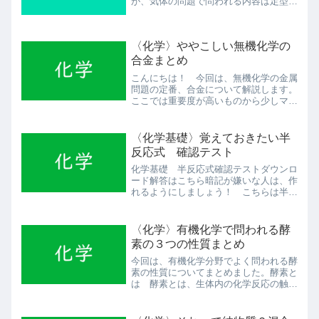
が、気体の問題で問われる内容は定型化
されており、抑えるべきポイントを掴ん
でおけば解けないなんてことはありませ
ん。覚える内容も少なく、理解していれ
〈化学〉ややこしい無機化学の
ば計算して答えを導けるので...
合金まとめ
こんにちは！ 今回は、無機化学の金属
問題の定番、合金について解説します。
ここでは重要度が高いものから少しマニ
アックなものまで紹介するので、皆さん
のレベルに合わせて覚えていってくださ
い。鉄が関係する合金ブリキ ブリキ
〈化学基礎〉覚えておきたい半
は、鉄の表面をスズで処理し...
反応式 確認テスト
化学基礎 半反応式確認テストダウンロ
ード解答はこちら暗記が嫌いな人は、作
れるようにしましょう！ こちらは半反
応式の作り方を解説する動画です（8/17
公開予定）
〈化学〉有機化学で問われる酵
素の３つの性質まとめ
今回は、有機化学分野でよく問われる酵
素の性質についてまとめました。酵素と
は 酵素とは、生体内の化学反応の触媒
の役割を果たすタンパク質のことを言い
ます。意外と重要ですよ、タンパク質で
す。 例えば、唾液のアミラーゼ、すい