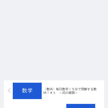
〈数IA〉毎日数学！５分で理解する数
IA！＃１ ～式の展開～