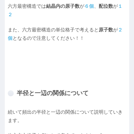
六方最密構造では
結晶内の原子数
が
６個
、
配位数
が
１
２
また、六方最密構造の単位格子で考えると
原子数
が
２
個
となるので注意してください！！
半径と一辺の関係について
続いて頻出の半径と一辺の関係について説明していき
ます。