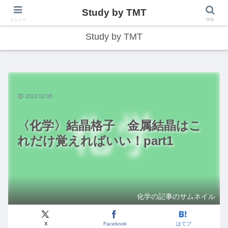
Study by TMT
総合型学習サイト
メニュー
検索
Study by TMT
2022.02.08
〈化学〉結晶格子 金属結晶はこ
れだけ覚えればいい！part1
化学の記事のサムネイル
X
Facebook
はてブ