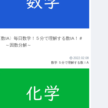
〈数IA〉毎日数学！５分で理解する数IA！＃
２ ～因数分解～
2022.02.08
数学
５分で理解する数ⅠA