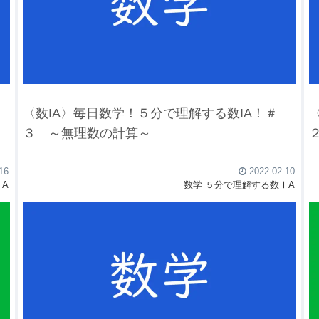
〈数IA〉毎日数学！５分で理解する数IA！＃
３ ～無理数の計算～
16
2022.02.10
A
数学
５分で理解する数ⅠA