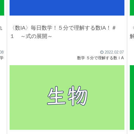
れ
〈数IA〉毎日数学！５分で理解する数IA！＃
１ ～式の展開～
08
2022.02.07
学
数学
５分で理解する数ⅠA