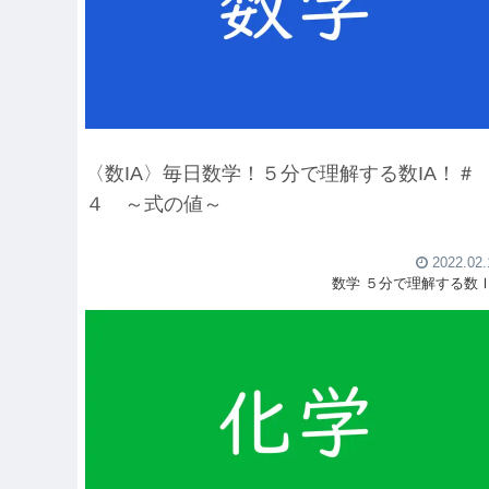
〈数IA〉毎日数学！５分で理解する数IA！＃
４ ～式の値～
2022.02.
数学
５分で理解する数Ⅰ