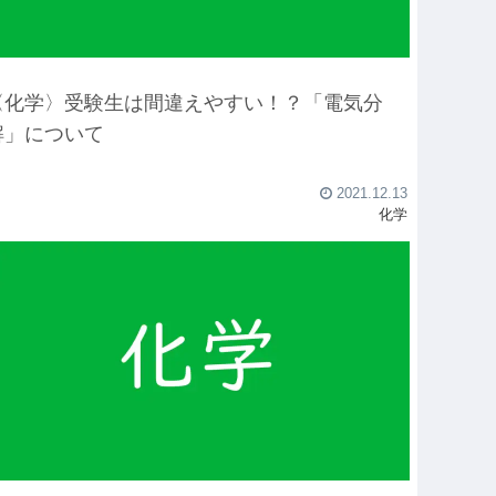
〈化学〉受験生は間違えやすい！？「電気分
解」について
2021.12.13
化学