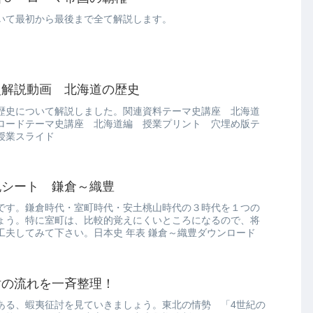
いて最初から最後まで全て解説します。
史解説動画 北海道の歴史
歴史について解説しました。関連資料テーマ史講座 北海道
ロードテーマ史講座 北海道編 授業プリント 穴埋め版テ
授業スライド
記シート 鎌倉～織豊
です。鎌倉時代・室町時代・安土桃山時代の３時代を１つの
ょう。特に室町は、比較的覚えにくいところになるので、将
工夫してみて下さい。日本史 年表 鎌倉～織豊ダウンロード
討の流れを一斉整理！
ある、蝦夷征討を見ていきましょう。東北の情勢 「4世紀の