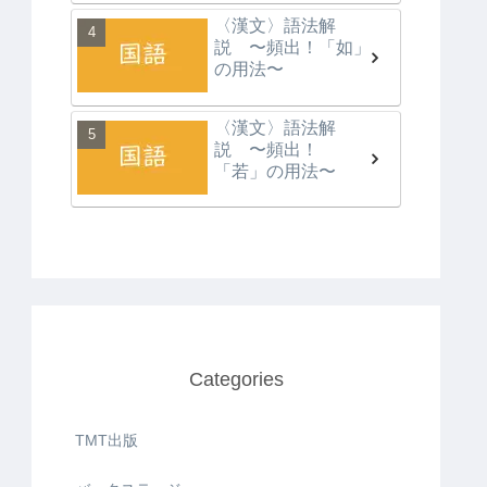
〈漢文〉語法解
説 〜頻出！「如」
の用法〜
〈漢文〉語法解
説 〜頻出！
「若」の用法〜
Categories
TMT出版