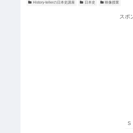
History-tellerの日本史講座
日本史
映像授業
スポ