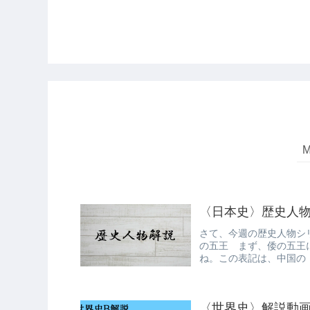
〈日本史〉歴史人
さて、今週の歴史人物シ
の五王 まず、倭の五王
ね。この表記は、中国の
しますね。 こ...
〈世界史〉解説動