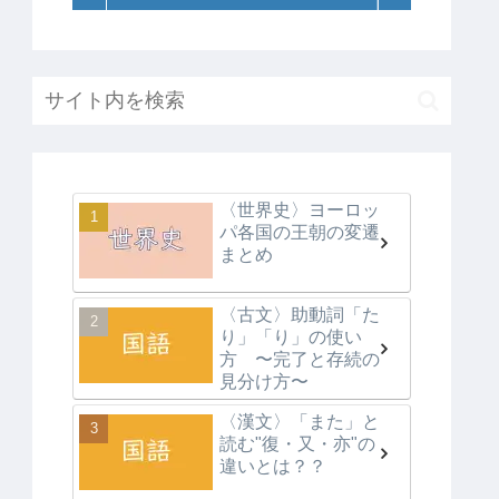
〈世界史〉ヨーロッ
パ各国の王朝の変遷
まとめ
〈古文〉助動詞「た
り」「り」の使い
方 〜完了と存続の
見分け方〜
〈漢文〉「また」と
読む"復・又・亦"の
違いとは？？