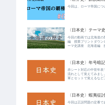
今回は、ローマ帝国につ
〈日本史〉テーマ
今回の動画では北海道の
編 授業プリントダウン
ーマ史講座 北海道編 
〈日本史〉年号暗
赤シート対応の中世年表
流れとして覚えてみまし
軍とセットで覚えるなど
〈日本史〉蝦夷征
今回は正誤問題の定番で