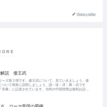
History-teller
物解説 倭王武
リーズ第２弾です。倭王武について、見ていきましょう。倭
について簡単に説明しましょう。讃・珍・済・興・武です
『宋書』に記述されています。当時の中国情勢は後程お話し
画６ ローマ帝国の覇権