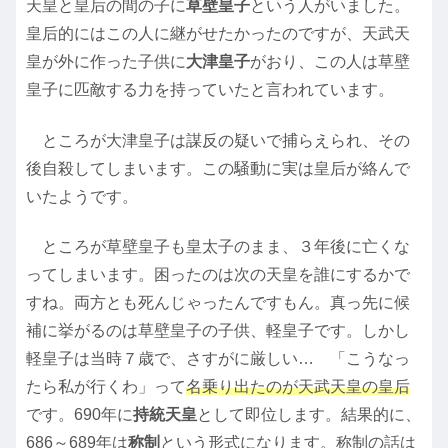
天皇と皇后の間の子に
草壁皇子
という人がいました。
皇后的にはこの人に継がせたかったのですが、天武天
皇が外に作った子供に
大津皇子
がおり、この人は草壁
皇子に匹敵する力を持っていたと言われています。
ところが大津皇子は謀反の疑いで捕らえられ、その
後自殺してしまいます。この騒動に実は皇后が絡んで
いたようです。
ところが草壁皇子も皇太子のまま、３年後に亡くな
ってしまいます。困ったのは次の天皇を誰にするかで
すね。両方とも死んじゃったんですもん。真っ先に候
補に挙がるのは草壁皇子の子供、軽皇子です。しかし
軽皇子は当時７歳で、さすがに厳しい… 「こうなっ
たら私が行くわ」って
名乗り出たのが天武天皇の皇后
です。690年に
持統天皇
として即位します。結果的に、
686～689年は
称制
という形式になります。称制の話は