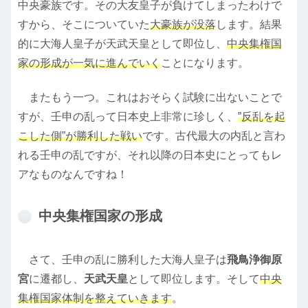
中央豪族です。その大友皇子が負けてしまったわけで
すから、そこについていた
大豪族が没落
します。結果
的に大海人皇子が天武天皇として即位し、
中央集権国
家の形成が一気に進んでいく
ことになります。
またもう一つ。これはおそらく試験に出ないことで
すが、壬申の乱って日本史上非常に珍しく、
”反乱を起
こした側”が勝利した戦い
です。古代最大の内乱と言わ
れる壬申の乱ですが、それ以降の日本史にとってもレ
アなものなんですね！
中央集権国家の形成
さて、壬申の乱に勝利した大海人皇子は
飛鳥浄御原
宮
に遷都し、
天武天皇
として即位します。そして
中央
集権国家体制を整えていきます
。