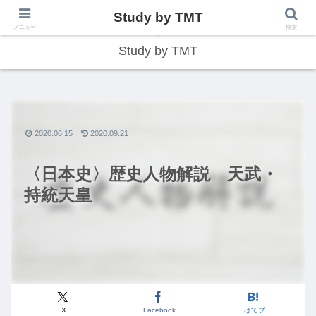
Study by TMT
総合型学習サイト
メニュー
検索
Study by TMT
2020.06.15
2020.09.21
〈日本史〉歴史人物解説 天武・
持統天皇
X
Facebook
はてブ