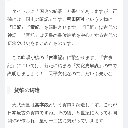
タイトルに「国史の編纂」と書いてありますが、正
確には「国史の暗記」です。
稗田阿礼
という人物に
『旧辞』『帝紀』
を暗唱させます。『旧辞』は古代の
神話、『帝紀』は天皇の皇位継承を中心とする古代の
伝承や歴史をまとめたものです。
この暗唱が後の
『古事記』
に繋がります。『古事
記』については、新たに始まる『文化史解説』の中で
説明しましょう！ 天平文化なので、だいぶ先かな…
貨幣の鋳造
天武天皇は
富本銭
という貨幣を鋳造します。これが
日本最古の貨幣ですね。その後、８世紀に入って和同
開珎が作られ、皇朝十二銭に繋がっていきます。