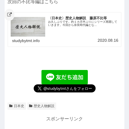
次回の不比等編はこちら
〈日本史〉歴史人物解説 藤原不比等
お久しぶりです。約１カ月半ぶりにシリーズ再開して
いきます。今回から奈良時代編とな...
2020.08.16
studybytmt.info
日本史
歴史人物解説
スポンサーリンク