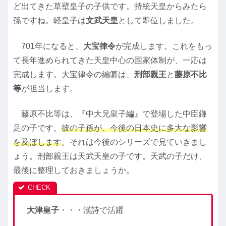
ど出てきた草壁皇子の子供です。持統天皇からみたら
孫ですね。軽皇子は
文武天皇
として即位しました。
701年になると、
大宝律令
が完成します。これをもっ
て長年進められてきた天皇中心の国家体制が、一応は
完成します。大宝律令の編纂は、
刑部親王
と
藤原不比
等
が担当します。
藤原不比等は、『中大兄皇子編』で登場した中臣鎌
足の子です。
彼の子孫が、今後の日本史に多大な影響
を及ぼします
。それは今後のシリーズで見ていきまし
ょう。刑部親王は天武天皇の子です。天武の子だけ、
最後に整理しておきましょうか。
大津皇子
・・・漢詩で活躍