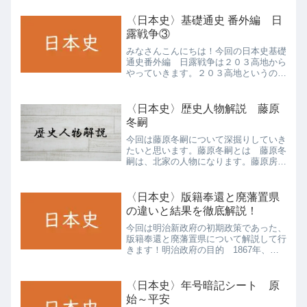
〈日本史〉基礎通史 番外編 日
露戦争③
みなさんこんにちは！今回の日本史基礎
通史番外編 日露戦争は２０３高地から
やっていきます。２０３高地というのは
中国にある旅順港近くにある高地のこと
です。日露戦争を遂行する中で日本海軍
が自由に行動するためには旅順港に閉じ
〈日本史〉歴史人物解説 藤原
こもった旅順艦隊を何とし...
冬嗣
今回は藤原冬嗣について深掘りしていき
たいと思います。藤原冬嗣とは 藤原冬
嗣は、北家の人物になります。藤原房前
のひ孫にあたります。当初から嵯峨天皇
に信頼を寄せられており、式家とはやや
距離がありました。 桓武天皇・平城天
〈日本史〉版籍奉還と廃藩置県
皇のころから順調に活躍し...
の違いと結果を徹底解説！
今回は明治新政府の初期政策であった、
版籍奉還と廃藩置県について解説して行
きます！明治政府の目的 1867年、徳
川慶喜によって大政奉還がなされまし
た。これで政治的権力は朝廷に移されま
したね。ただし、あくまで藩という仕組
〈日本史〉年号暗記シート 原
みは残っていました。新政...
始～平安