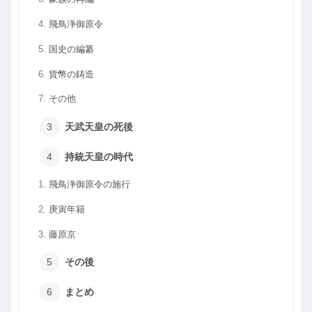
飛鳥浄御原令
国史の編纂
貨幣の鋳造
その他
天武天皇の死後
持統天皇の時代
飛鳥浄御原令の施行
庚寅年籍
藤原京
その後
まとめ