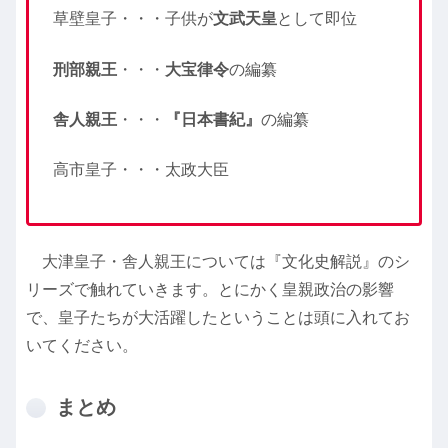
草壁皇子・・・子供が
文武天皇
として即位
刑部親王
・・・
大宝律令
の編纂
舎人親王
・・・
『日本書紀』
の編纂
高市皇子・・・太政大臣
大津皇子・舎人親王については『文化史解説』のシ
リーズで触れていきます。とにかく皇親政治の影響
で、皇子たちが大活躍したということは頭に入れてお
いてください。
まとめ