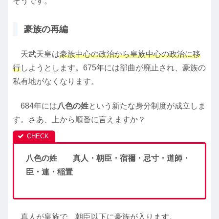
そうです。
豪族の再編
天武天皇は
豪族中心の政治から皇族中心の政治に移
行
しようとします。675年には部曲が廃止され、豪族の
私有地がなくなります。
684年には
八色の姓
という新たな身分制度が成立しま
す。さあ、上から順番に言えますか？
八色の姓 真人・朝臣・宿禰・忌寸・道師・
臣・連・稲置
真人が皇族で、朝臣以下に豪族が入ります。