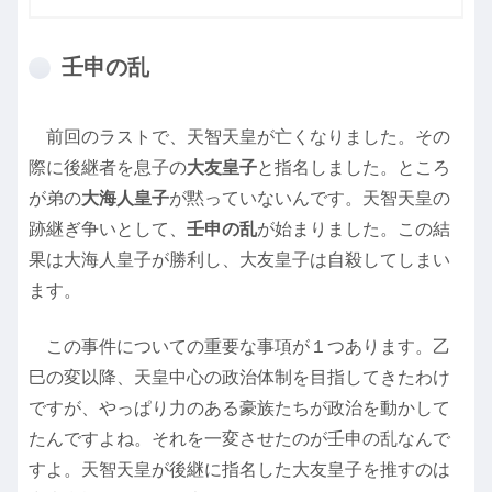
壬申の乱
前回のラストで、天智天皇が亡くなりました。その
際に後継者を息子の
大友皇子
と指名しました。ところ
が弟の
大海人皇子
が黙っていないんです。天智天皇の
跡継ぎ争いとして、
壬申の乱
が始まりました。この結
果は大海人皇子が勝利し、大友皇子は自殺してしまい
ます。
この事件についての重要な事項が１つあります。乙
巳の変以降、天皇中心の政治体制を目指してきたわけ
ですが、やっぱり力のある豪族たちが政治を動かして
たんですよね。それを一変させたのが壬申の乱なんで
すよ。天智天皇が後継に指名した大友皇子を推すのは