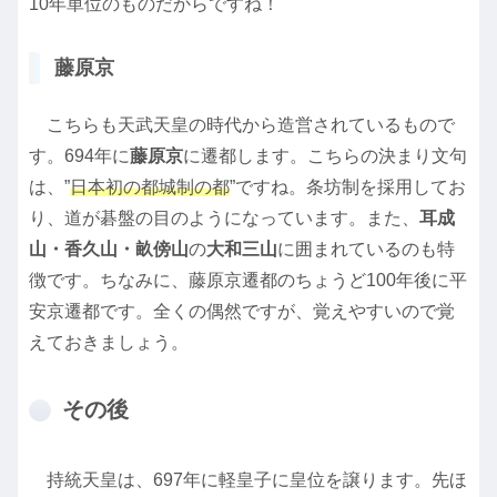
10年単位のものだからですね！
藤原京
こちらも天武天皇の時代から造営されているもので
す。694年に
藤原京
に遷都します。こちらの決まり文句
は、”
日本初の都城制の都
”ですね。条坊制を採用してお
り、道が碁盤の目のようになっています。また、
耳成
山・香久山・畝傍山
の
大和三山
に囲まれているのも特
徴です。ちなみに、藤原京遷都のちょうど100年後に平
安京遷都です。全くの偶然ですが、覚えやすいので覚
えておきましょう。
その後
持統天皇は、697年に軽皇子に皇位を譲ります。先ほ