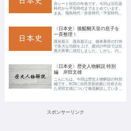
赤シート対応の年表です。今回は旧石器
時代から平安時代までまとめています。
まあ、飛鳥時代・奈良時代・平安時代が
大変になってくると思いますので、そこ
を重点的に頑張ってみてください。高校
日本史 年表 原始～平安ダウンロード
〈日本史〉後醍醐天皇の息子を
一斉整理！
護良親王 護良親王は、鎌倉幕府の打倒
で多大な功績を上げ、建武の申請では征
夷大将軍に就任しました。しかし、のち
に鎌倉に幽閉されるようになり、中先代
の乱の混乱に乗じて足利直義に暗殺され
てしまいました。義良親王 鎌倉幕府滅
〈日本史〉歴史人物解説 特別
亡後、建武の新政が始まり...
編 岸田文雄
こんにちは。今回は歴史人物解説の特別
編です。9/29に自民党新総裁に任命され
た岸田文雄について徹底解説していきた
いと思います。出自・幼少時代 突然で
すが、岸田文雄の出身高校はどこだか知
っていますか？ 東京大学合格者数
No.1でも知られる開成...
スポンサーリンク