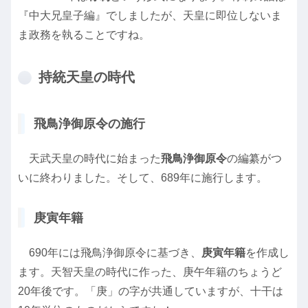
『中大兄皇子編』でしましたが、天皇に即位しないま
ま政務を執ることですね。
持統天皇の時代
飛鳥浄御原令の施行
天武天皇の時代に始まった
飛鳥浄御原令
の編纂がつ
いに終わりました。そして、689年に施行します。
庚寅年籍
690年には飛鳥浄御原令に基づき、
庚寅年籍
を作成し
ます。天智天皇の時代に作った、庚午年籍のちょうど
20年後です。「庚」の字が共通していますが、十干は