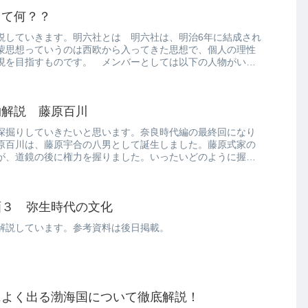
って何？？
説していきます。明六社とは 明六社は、明治6年に結成され
蒙思想っていうのは西欧から入ってきた思想で、個人の理性
現を目指すものです。 メンバーとしては以下の人物がいま
物解説 藤原百川
深掘りしていきたいと思います。奈良時代編の最終回になり
原百川は、藤原宇合の八男として誕生しました。藤原式家の
が、道鏡の後に権力を握りました。いったいどのように握っ
画３ 弥生時代の文化
解説しています。参考資料は後日掲載。
によく出る渤海国について徹底解説！