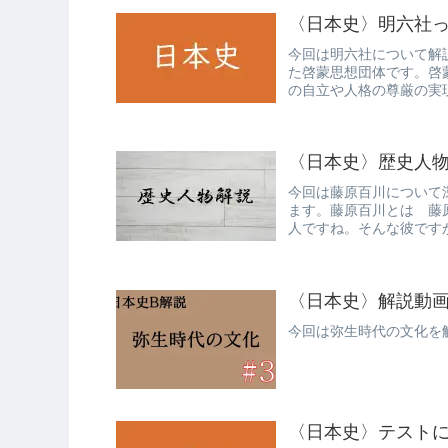
〈日本史〉明六社
今回は明六社について解
た啓蒙思想団体です。啓
の自立や人格の尊厳の実
した。〜明...
〈日本史〉歴史人
今回は藤原百川について
ます。藤原百川とは 藤
人ですね。そんな彼です
たのか解説し...
〈日本史〉解説動
今回は弥生時代の文化を
〈日本史〉テスト