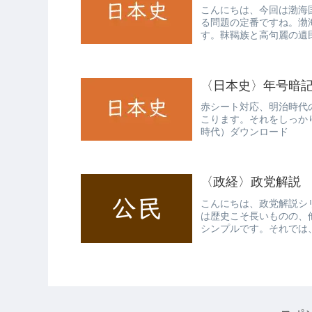
こんにちは、今回は渤海
る問題の定番ですね。渤
す。靺鞨族と高句麗の遺
は、日本と非...
〈日本史〉年号暗
赤シート対応、明治時代
こります。それをしっか
時代）ダウンロード
〈政経〉政党解説
こんにちは、政党解説シ
は歴史こそ長いものの、
シンプルです。それでは
一次共産党 ...