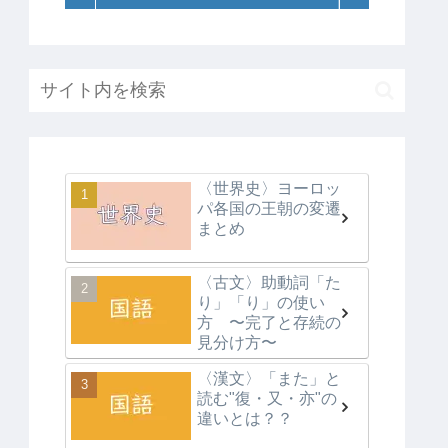
〈世界史〉ヨーロッ
パ各国の王朝の変遷
まとめ
〈古文〉助動詞「た
り」「り」の使い
方 〜完了と存続の
見分け方〜
〈漢文〉「また」と
読む"復・又・亦"の
違いとは？？