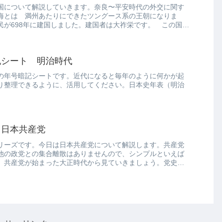
国について解説していきます。奈良〜平安時代の外交に関す
海とは 満州あたりにできたツングース系の王朝になりま
民が698年に建国しました。建国者は大祚栄です。 この国
記シート 明治時代
の年号暗記シートです。近代になると毎年のように何かが起
り整理できるように、活用してください。日本史年表（明治
 日本共産党
リーズです。今日は日本共産党について解説します。共産党
他の政党との集合離散はありませんので、シンプルといえば
、共産党が始まった大正時代から見ていきましょう。党史第