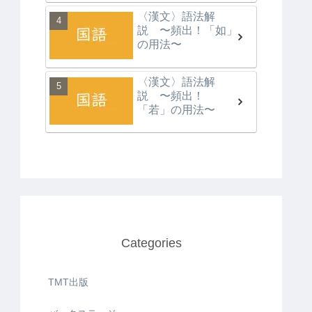
〈漢文〉語法解
説 〜頻出！「如」
の用法〜
〈漢文〉語法解
説 〜頻出！
「若」の用法〜
Categories
TMT出版