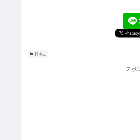
日本史
スポ