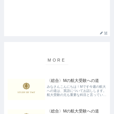
M
〈総合〉Mの航大受験への道
みなさんこんにちは！Mです今週の航大
への道は、英語についてお話しします。
航大受験の元も重要な科目と言っていい
英語は、どんなに避けようとしても決し
て避けることもできないものです。航大
受験の英語については、インターネット
〈総合〉Mの航大受験への道
上にいくらでも関連する記...