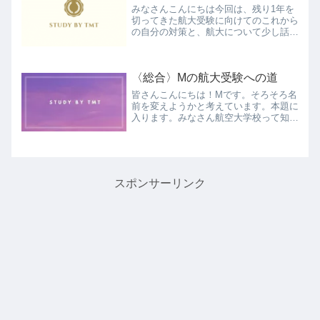
みなさんこんにちは今回は、残り1年を
切ってきた航大受験に向けてのこれから
の自分の対策と、航大について少し話し
ていきます。大学の試験が終わり、法学
部としての勉強にひと段落がつき、つい
に夏休みに突入しました。大学の夏休み
〈総合〉Mの航大受験への道
は、大学によりますが大体...
皆さんこんにちは！Mです。そろそろ名
前を変えようかと考えています。本題に
入ります。みなさん航空大学校って知っ
ていますか？日本唯一のパイロット養成
学校です。航空大学校を卒業した人の多
くがパイロットになっています。そんな
航空大学校を受験しようと...
スポンサーリンク