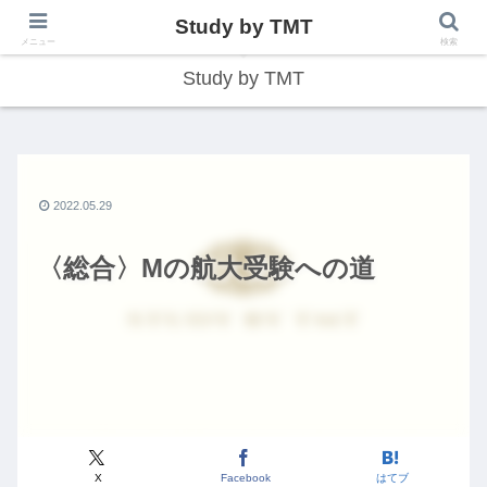
Study by TMT
総合型学習サイト
メニュー
検索
Study by TMT
2022.05.29
〈総合〉Mの航大受験への道
X
Facebook
はてブ