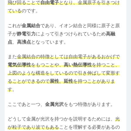
飛び回ることで
自由電子
となり、金属原子を引きつけ
ている
のです。
これが
金属結合
であり、イオン結合と同様に原子と原
子が
静電引力
によって引きつけられているため
高融
点
、
高沸点
となっています。
また
金属結合の特徴としては自由電子があるおかげで
電気伝導性
をもつことや、
高い熱伝導性
を持つこと、
上図のような構造をしているので引き伸ばして変形す
ることができるので
展性
、
延性
を持つことがありま
す
。
ここであと一つ、
金属光沢
をもつ特徴があります。
どうして金属が光沢を持つかを説明するためには、
光
が粒子であり波でもある
ことを理解する必要があるの