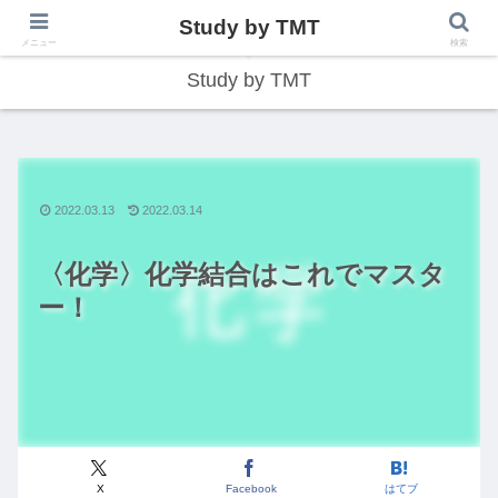
Study by TMT
総合型学習サイト
メニュー
検索
Study by TMT
2022.03.13
2022.03.14
〈化学〉化学結合はこれでマスタ
ー！
X
Facebook
はてブ