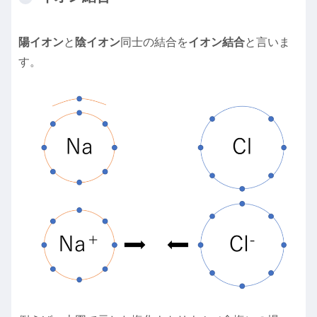
陽イオン
と
陰イオン
同士の結合を
イオン結合
と言いま
す。