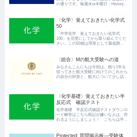
の通りです。毎週水or木曜日：History-
tellerの日本史講座毎週土曜日：History-
tellerの世界史講座不定期：テーマ史講
座・各国史講座・化...
〈化学〉覚えておきたい化学式
50
「中学化学 覚えておきたい化学式
100」を完璧にしてから取り組んでくだ
さい。この50個は理系として最低限必
要なものです。高校化学 覚えておきた
い化学式50ダウンロード
〈総合〉Mの航大受験への道
みなさんこんにちは今回は、残り1年を
切ってきた航大受験に向けてのこれから
の自分の対策と、航大について少し話し
ていきます。大学の試験が終わり、法学
部としての勉強にひと段落がつき、つい
に夏休みに突入しました。大学の夏休み
〈化学基礎〉覚えておきたい半
は、大学によりますが大体...
反応式 確認テスト
化学基礎 半反応式確認テストダウンロ
ード解答はこちら暗記が嫌いな人は、作
れるようにしましょう！ こちらは半反
応式の作り方を解説する動画です（8/17
公開予定）
Protected: 質問掲示板―受験体