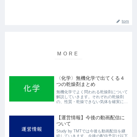
tom
〈化学〉無機化学で出てくる４
つの乾燥剤まとめ
無機化学でよく問われる乾燥剤について
解説していきます。それぞれの乾燥剤
の、性質・乾燥できない気体を確実に押
さえましょう。乾燥剤とは 乾燥剤は気
体の乾燥に使うためのものです。乾燥さ
せる相手は気体ですので、詳しく言えば
【運営情報】今後の動画配信に
水蒸気を取り除くための乾燥...
ついて
Study by TMTでは今後も動画配信を継
続していきます。今後の配信予定は以下