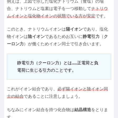
例えば、上図で示した塩化ナトリウム（食塩）の場
合、ナトリウムと塩素は電子を一つ移動して
ナトリウ
ムイオンと塩化物イオンの状態でいる方が安定
です。
このとき、ナトリウムイオンは
陽イオン
であり、塩化
物イオンは
陰イオン
であるためお互いに
静電引力
（
ク
ーロン力
）が働くためイオン同士で引き合います。
静電引力（クーロン力）とは……正電荷と負
電荷に生じる引力のことです。
これがイオン結合であり、
必ず陽イオンと陰イオン同
士の結合
であることに注意しましょう。
ちなみにイオン結合を持つ化合物は
結晶構造
をとりま
す。