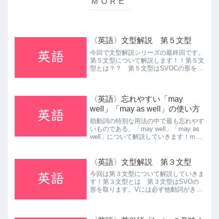
〈英語〉文型解説 第５文型
今回で文型解説シリーズの最終回です。
第５文型について解説します！！第５文
型とは？？ 第５文型はSVOCの形をと
る文型です。意味としては「O＝C」の
ニュアンスが強いです。まあ具体的な例
文を見ていきましょう。例１）I named
〈英語〉忘れやすい「may
the dog...
well」「may as well」の使い方
助動詞の特別な用法の中で最も忘れやす
いものである、「may well」「may as
well」について解説していきます！may
well そもそも「may well」が助動詞と
いうことは分かりますよね。しかし、大
きく2つの意味があるので、...
〈英語〉文型解説 第３文型
今回は第３文型について解説していきま
す！第３文型とは 第３文型はSVOの
形を取ります。Vには必ず他動詞がき
て、意味は「SがOをVする」となりま
す。例１）I study English.例２）He
made a cake for me. こん...