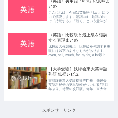
〈英語〉英単語「last」の意味ま
とめ
こんにちは、今回は英単語「last」につ
いて解説します。動詞last 動詞のlast
で「持続する」「続く」という意味があ
ります。例）The event lasted until
Wednesday.（そのイベントは水曜日ま
で続いた） いきな...
〈英語〉比較級と最上級を強調
する表現まとめ
比較級の強調表現 比較級を強調する表
現には以下のようなものがあります。
even, still, much, far, by far, a lot最上級
の強調表現 最上級を強調する表現には
以下のようなものがあります。much,
far, by...
［大学受験］鉄緑会東大英単語
熟語 鉄壁レビュー
書籍詳細東大受験指導専門塾「鉄緑会」
英語科秘伝の英単語帳がついに改訂!11
年ぶり、待望の改訂版。毎年、東大合格
者400人以上を輩出している名門塾の最
強のメソッドはそのままに、最新の情報
へアップデート。難関大学を目指すすべ
ての受験生へ贈る、英...
スポンサーリンク