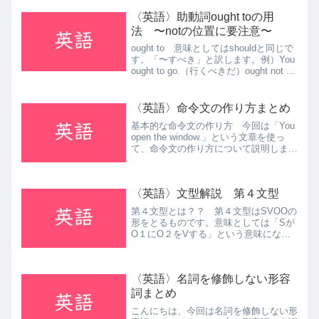
〈英語〉助動詞ought toの用
法 〜notの位置に要注意〜
ought to 意味としてはshouldと同じで
す。「〜すべき」と訳します。例）You
ought to go.（行くべきだ）ought not to
注意してほしいのは否定文の時になりま
す。否定文では、「ought」と「to」の
間に「n...
〈英語〉命令文の作り方まとめ
基本的な命令文の作り方 今回は「You
open the window.」という文章を使っ
て、命令文の作り方について説明しま
す。例１）Open the window. （窓を
開けなさい） 命令文に直す際には、主
語を消して動詞の原形を冒頭に...
〈英語〉文型解説 第４文型
第４文型とは？？ 第４文型はSVOOの
形をとるものです。意味としては「Sが
O１にO２をVする」という意味にな
り、Vには大体「あげる」系の意味が入
ります。O1には人、O２には物が入る
のが原則です。例１）I gave him a
〈英語〉名詞を修飾しない形容
book. ...
詞まとめ
こんにちは、今回は名詞を修飾しない形