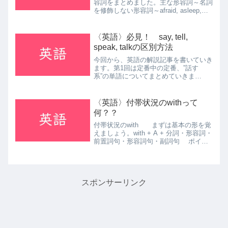
容詞をまとめました。主な形容詞～名詞
を修飾しない形容詞～afraid, asleep,
ashamed, awake, alive, alone, aware
とりあえず、パーっとまとめました。ど
うです？...
〈英語〉必見！ say, tell,
speak, talkの区別方法
今回から、英語の解説記事を書いていき
ます。第1回は定番中の定番、”話す
系”の単語についてまとめていきま
す。 say、tell、talk、speakのそれぞ
れには、それぞれの使い方があります。
また例外事項もたくさんあるので、ここ
〈英語〉付帯状況のwithって
で一気にまとめ...
何？？
付帯状況のwith まずは基本の形を覚
えましょう。with + A + 分詞・形容詞・
前置詞句・形容詞句・副詞句 ポイン
トは、withの後ろに主語的なAと、述語
的な語句がくることです。この上で具体
例を見てみましょう。例）with my ...
スポンサーリンク