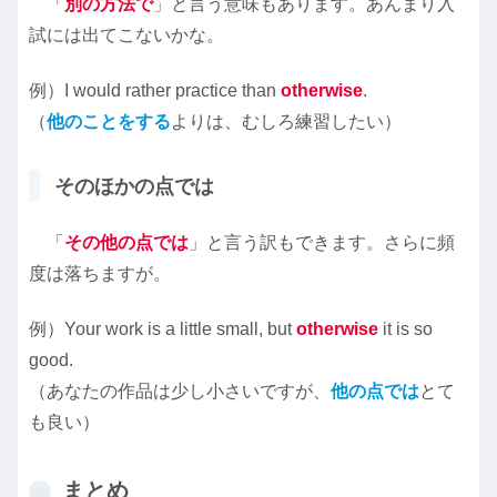
「
別の方法で
」と言う意味もあります。あんまり入
試には出てこないかな。
例）I would rather practice than
otherwise
.
（
他のことをする
よりは、むしろ練習したい）
そのほかの点では
「
その他の点では
」と言う訳もできます。さらに頻
度は落ちますが。
例）Your work is a little small, but
otherwise
it is so
good.
（あなたの作品は少し小さいですが、
他の点では
とて
も良い）
まとめ