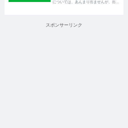
については、あんまり出ませんが、出た
時には確実に答えておきたい分野ですの
で、油断はせずにここも学習しておきま
しょう。肥料とは 肥料は、植物の成長
を支えるために欠かせない...
スポンサーリンク