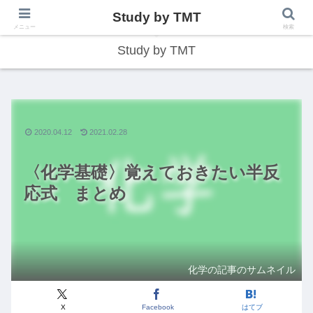
Study by TMT
総合型学習サイト
メニュー
検索
Study by TMT
2020.04.12
2021.02.28
〈化学基礎〉覚えておきたい半反
応式 まとめ
化学の記事のサムネイル
X
Facebook
はてブ