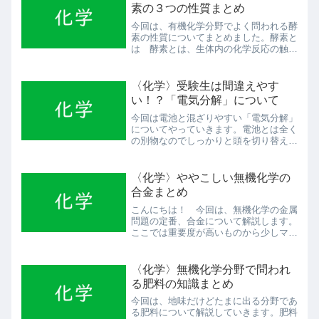
素の３つの性質まとめ
今回は、有機化学分野でよく問われる酵
素の性質についてまとめました。酵素と
は 酵素とは、生体内の化学反応の触媒
の役割を果たすタンパク質のことを言い
ます。意外と重要ですよ、タンパク質で
す。 例えば、唾液のアミラーゼ、すい
〈化学〉受験生は間違えやす
液のトリプシン、血液のカ...
い！？「電気分解」について
今回は電池と混ざりやすい「電気分解」
についてやっていきます。電池とは全く
の別物なのでしっかりと頭を切り替えて
やっていきましょう！↑みなさんもこん
な図、見たことありますよね？そう、電
池と形は似ているのでついつい間違えや
〈化学〉ややこしい無機化学の
すいのですが、陽極と陰極...
合金まとめ
こんにちは！ 今回は、無機化学の金属
問題の定番、合金について解説します。
ここでは重要度が高いものから少しマニ
アックなものまで紹介するので、皆さん
のレベルに合わせて覚えていってくださ
い。鉄が関係する合金ブリキ ブリキ
〈化学〉無機化学分野で問われ
は、鉄の表面をスズで処理し...
る肥料の知識まとめ
今回は、地味だけどたまに出る分野であ
る肥料について解説していきます。肥料