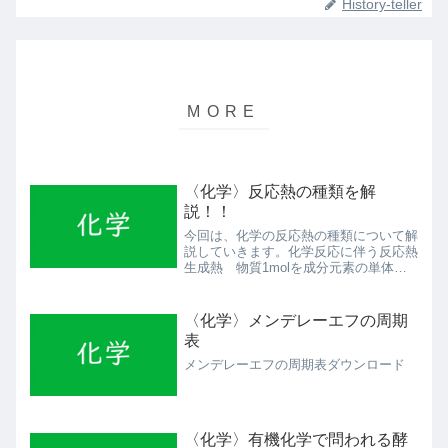
History-teller
〈化学〉反応熱の種類を解
説！！
今回は、化学の反応熱の種類について解
説していきます。化学反応に伴う反応熱
生成熱 物質1molを成分元素の単体か
ら生成する時に発生する熱量を生成熱と
言います。燃焼熱 物質1molを燃焼さ
せて酸素と結びつけたときに発生する熱
〈化学〉メンデレーエフの周期
量を燃焼熱と言います...
表
メンデレーエフの周期表ダウンロード
〈化学〉有機化学で問われる酵