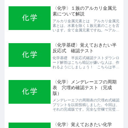
〈化学〉１族のアルカリ金属元
素について解説
アルカリ金属元素とは アルカリ金属元
素とは、水素を除く１族元素のことを言
います。全て金属元素ですね。〜アルカ
リ金属元素〜リチウム・ナトリウム・カ
リウム・ルビジウム・セシウム ただし
金属元素にしては相当融点が低く、密度
〈化学基礎〉覚えておきたい半
が小さい（つまり軽い）で...
反応式 確認テスト
化学基礎 半反応式確認テストダウンロ
ード解答はこちら暗記が嫌いな人は、作
れるようにしましょう！ こちらは半反
応式の作り方を解説する動画です（8/17
公開予定）
〈化学〉メンデレーエフの周期
表 穴埋め確認テスト（完成
版）
メンデレーエフの周期表の穴埋め式確認
プリントを以前投稿しました。今回は、
それの完成版です。完全な空欄で完璧に
埋められるようにしましょう。PDF形式
で無料ダウンロード・印刷ができます。
周期表テスト〈完成版〉ダウンロード解
〈化学〉覚えておきたい化学
答はこちら