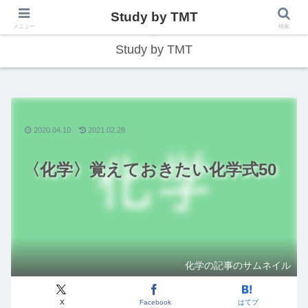
Study by TMT
総合型学習サイト
メニュー
検索
Study by TMT
2020.04.10
2021.02.28
〈化学〉覚えておきたい化学式50
化学の記事のサムネイル
X
Facebook
はてブ