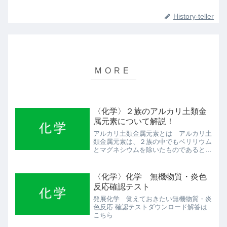
History-teller
〈化学〉２族のアルカリ土類金
属元素について解説！
アルカリ土類金属元素とは アルカリ土
類金属元素は、２族の中でもベリリウム
とマグネシウムを除いたものであるとい
うのが通説です。 とりあえず２族元素
は何だったか振り返りましょう。〜２族
元素〜ベリリウムBe・マグネシウム
〈化学〉化学 無機物質・炎色
Mg・カルシウムCa・スト...
反応確認テスト
発展化学 覚えておきたい無機物質・炎
色反応 確認テストダウンロード解答は
こちら