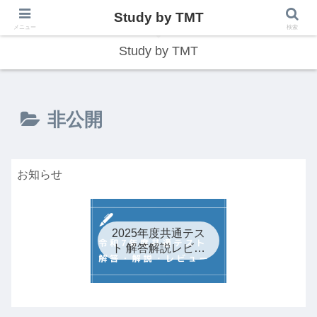
Study by TMT
総合型学習サイト
メニュー
検索
Study by TMT
非公開
お知らせ
2025年度共通テス
ト 解答解説レビュ
ー